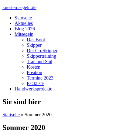
kuesten-segeln.de
Startseite
Aktuelles
Blog 2026
Mitsegeln
Das Boot
Skipper
Der Co-Skipper
Skippertraining
Trail and Sail
Kosten
Position
Termine 2023
Packliste
Handwerksprojekte
Sie sind hier
Startseite
» Sommer 2020
Sommer 2020