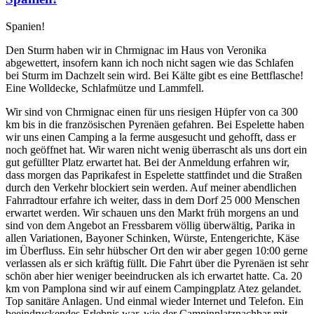
Spanien!
Den Sturm haben wir in Chrmignac im Haus von Veronika
abgewettert, insofern kann ich noch nicht sagen wie das Schlafen
bei Sturm im Dachzelt sein wird. Bei Kälte gibt es eine Bettflasche!
Eine Wolldecke, Schlafmütze und Lammfell.
Wir sind von Chrmignac einen für uns riesigen Hüpfer von ca 300
km bis in die französischen Pyrenäen gefahren. Bei Espelette haben
wir uns einen Camping a la ferme ausgesucht und gehofft, dass er
noch geöffnet hat. Wir waren nicht wenig überrascht als uns dort ein
gut gefüllter Platz erwartet hat. Bei der Anmeldung erfahren wir,
dass morgen das Paprikafest in Espelette stattfindet und die Straßen
durch den Verkehr blockiert sein werden. Auf meiner abendlichen
Fahrradtour erfahre ich weiter, dass in dem Dorf 25 000 Menschen
erwartet werden. Wir schauen uns den Markt früh morgens an und
sind von dem Angebot an Fressbarem völlig überwältig, Parika in
allen Variationen, Bayoner Schinken, Würste, Entengerichte, Käse
im Überfluss. Ein sehr hübscher Ort den wir aber gegen 10:00 gerne
verlassen als er sich kräftig füllt. Die Fahrt über die Pyrenäen ist sehr
schön aber hier weniger beeindrucken als ich erwartet hatte. Ca. 20
km von Pamplona sind wir auf einem Campingplatz Atez gelandet.
Top sanitäre Anlagen. Und einmal wieder Internet und Telefon. Ein
beeindruckendes Erlebnis war, wie der Campinplatznachbar mit