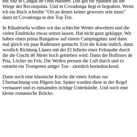
mit Sitz in Cangas de Onis etabliert. Das gilt für Spanien als die
Wiege der Reconquista. Und in Covadonga liegt er begraben. Wenn
ich ein Buch schreibe "Ort an denen keiner gewesen sein muss"
dann ist Covadonga in den Top Ten.
In Ribadesella wollten wir das schlechte Wetter abwettern und die
vielen Eindrücke etwas setzen lassen. Hat nicht ganz geklappt. Wir
haben einen prima Bungalow auf einem Campingplatz und dann
mal gleich ein paar Radtouren gemacht. Erst die Küste östlich, dann
westlich Richtung Llanes mit der El Infierto einer Felsspalte durch
die die Gischt 40 Meter hoch getrieben wird. Dann die Buffones de
Pria, Löcher im Fels. Die Wellen pressen die Luft durch und es
entsteht ein Trompeten artiger Ton - ziemlich beeindruckend.
Dann noch eine klassische Kirche die einen Anbau zur
Übernachtung von Pilgern hat. Später wurden diese in der Regel
vermauert und es entsatnden richtige Unterkünfte. Und noch eine
kleine romanische Brücke.