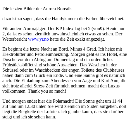
Die letzten Bilder der Aurora Borealis
dazu ist zu sagen, dass die Handykamera die Farben überzeichnet.
Für andere Aurorajäger: Der KP Index lag bei 5 (von9). Heute nur
2, da ist es schon ziemlich unwahrscheinlich etwas zu sehen. Der
Wetterbericht
www.yr.no
hatte die Zeit exakt angezeigt.
Es beginnt die letzte Nacht an Bord. Minus 4 Grad. Ich heize mit
Elektrolüfter und Petroleumheizung. Morgen geht es ins Hotel, eine
Dusche vor dem Abfug am Donnerstag und ein ordentliches
Frühstücksbüffet sind schöne Aussichten. Das Waschen in der
Schüssel oder im Waschbecken der engen Toilette des Clubhauses
haben dann zum Glück ein Ende. Und eine Sauna gibt es natürlich
auch. Die Einladung zum Abendessen von Aage und Kari Ann, die
sich trotz allerlei Stress Zeit für mich nehmen, macht den Luxus
vollkommen. Thank you so much!
Und morgen endet hier die Polarnacht! Die Sonne geht um 11.44
auf und um 12.30 unter. Sie wird ziemlich im Süden aufgehen, dort
liegt die Bergkette der Lofoten. Ich glaube kaum, dass sie darüber
steigt und ich sie sehen kann.