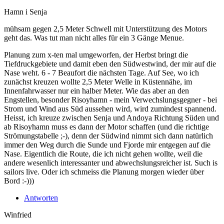
Hamn i Senja
mühsam gegen 2,5 Meter Schwell mit Unterstützung des Motors
geht das. Was tut man nicht alles für ein 3 Gänge Menue.
Planung zum x-ten mal umgeworfen, der Herbst bringt die
Tiefdruckgebiete und damit eben den Südwestwind, der mir auf die
Nase weht. 6 - 7 Beaufort die nächsten Tage. Auf See, wo ich
zunächst kreuzen wollte 2,5 Meter Welle in Küstennähe, im
Innenfahrwasser nur ein halber Meter. Wie das aber an den
Engstellen, besonder Risoyhamn - mein Verwechslungsgegner - bei
Strom und Wind aus Süd aussehen wird, wird zumindest spannend.
Heisst, ich kreuze zwischen Senja und Andoya Richtung Süden und
ab Risoyhamn muss es dann der Motor schaffen (und die richtige
Strömungstabelle ;-), denn der Südwind nimmt sich dann natürlich
immer den Weg durch die Sunde und Fjorde mir entgegen auf die
Nase. Eigentlich die Route, die ich nicht gehen wollte, weil die
andere wesenlich interessanter und abwechslungsreicher ist. Such is
sailors live. Oder ich schmeiss die Planung morgen wieder über
Bord :-)))
Antworten
Winfried