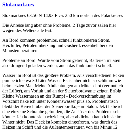
Stokmarknes
Stokmarknes 68,56 N 14,93 E ca. 250 km nörlich des Polarkreises
Die Anreise lang aber ohne Probleme, 2 Tage zuvor saßen hier
wegen des Wetters alle fest.
An Bord kommen problemlos, schnell funktionieren Strom,
Heizlüfter, Petroleumheizung und Gasherd, essentiell bei den
Minustemperaturen.
Probleme an Bord: Wurde vom Strom getrennt, Batterien müssen
also dringend geladen werden, auch das funktioniert schnell.
Wasser im Boot ist das größere Problem. Aus verschiedenen Ecken
pumpe ich etwa 30 Liter Wasser. Es ist aber nicht so schlimm wie
beim letzten Mal. Meine Abdichtungen am Mittelschot (vermutlich
der Lüfter), am Vorluk und an der Steuerbordwante zeigen Erfolg.
Kleine Wassernasen an der Rumpf - Deckverschraubung im
Vorschiff hake ich unter Kondenswasser plus ab. Problematisch
bleibt der Bereich über der Steuerbordkoje im Salon. Jetzt habe ich
eine einzelne Schraube gefunden, die Auslöser des Problems sein
könnte. Ich konnte sie nachziehen, aber abdichten kann ich sie im
Winter nicht. Das Deck ist komplett eingefroren, was durch das
Heizen im Schiff und die Außentemperaturen von bis Minus 12