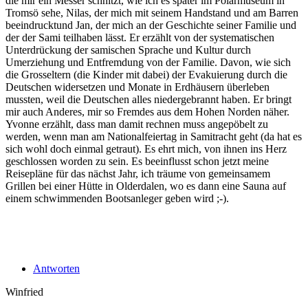
die mir ein Messer schnitzt, wie ich es später im Polarmuseum in
Tromsö sehe, Nilas, der mich mit seinem Handstand und am Barren
beeindrucktund Jan, der mich an der Geschichte seiner Familie und
der der Sami teilhaben lässt. Er erzählt von der systematischen
Unterdrückung der samischen Sprache und Kultur durch
Umerziehung und Entfremdung von der Familie. Davon, wie sich
die Grosseltern (die Kinder mit dabei) der Evakuierung durch die
Deutschen widersetzen und Monate in Erdhäusern überleben
mussten, weil die Deutschen alles niedergebrannt haben. Er bringt
mir auch Anderes, mir so Fremdes aus dem Hohen Norden näher.
Yvonne erzählt, dass man damit rechnen muss angepöbelt zu
werden, wenn man am Nationalfeiertag in Samitracht geht (da hat es
sich wohl doch einmal getraut). Es ehrt mich, von ihnen ins Herz
geschlossen worden zu sein. Es beeinflusst schon jetzt meine
Reisepläne für das nächst Jahr, ich träume von gemeinsamem
Grillen bei einer Hütte in Olderdalen, wo es dann eine Sauna auf
einem schwimmenden Bootsanleger geben wird ;-).
Antworten
Winfried