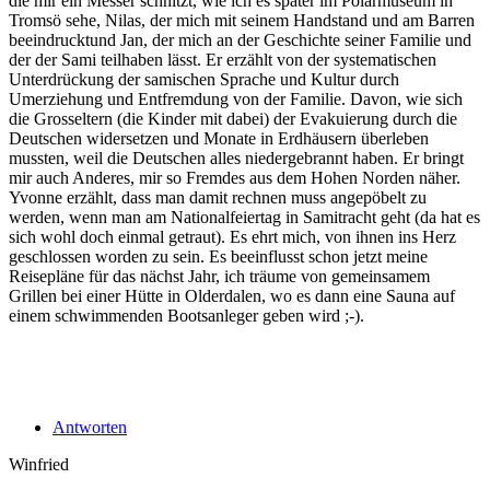
die mir ein Messer schnitzt, wie ich es später im Polarmuseum in
Tromsö sehe, Nilas, der mich mit seinem Handstand und am Barren
beeindrucktund Jan, der mich an der Geschichte seiner Familie und
der der Sami teilhaben lässt. Er erzählt von der systematischen
Unterdrückung der samischen Sprache und Kultur durch
Umerziehung und Entfremdung von der Familie. Davon, wie sich
die Grosseltern (die Kinder mit dabei) der Evakuierung durch die
Deutschen widersetzen und Monate in Erdhäusern überleben
mussten, weil die Deutschen alles niedergebrannt haben. Er bringt
mir auch Anderes, mir so Fremdes aus dem Hohen Norden näher.
Yvonne erzählt, dass man damit rechnen muss angepöbelt zu
werden, wenn man am Nationalfeiertag in Samitracht geht (da hat es
sich wohl doch einmal getraut). Es ehrt mich, von ihnen ins Herz
geschlossen worden zu sein. Es beeinflusst schon jetzt meine
Reisepläne für das nächst Jahr, ich träume von gemeinsamem
Grillen bei einer Hütte in Olderdalen, wo es dann eine Sauna auf
einem schwimmenden Bootsanleger geben wird ;-).
Antworten
Winfried