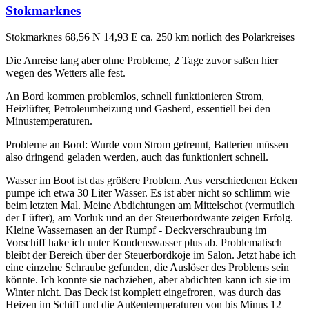
Stokmarknes
Stokmarknes 68,56 N 14,93 E ca. 250 km nörlich des Polarkreises
Die Anreise lang aber ohne Probleme, 2 Tage zuvor saßen hier
wegen des Wetters alle fest.
An Bord kommen problemlos, schnell funktionieren Strom,
Heizlüfter, Petroleumheizung und Gasherd, essentiell bei den
Minustemperaturen.
Probleme an Bord: Wurde vom Strom getrennt, Batterien müssen
also dringend geladen werden, auch das funktioniert schnell.
Wasser im Boot ist das größere Problem. Aus verschiedenen Ecken
pumpe ich etwa 30 Liter Wasser. Es ist aber nicht so schlimm wie
beim letzten Mal. Meine Abdichtungen am Mittelschot (vermutlich
der Lüfter), am Vorluk und an der Steuerbordwante zeigen Erfolg.
Kleine Wassernasen an der Rumpf - Deckverschraubung im
Vorschiff hake ich unter Kondenswasser plus ab. Problematisch
bleibt der Bereich über der Steuerbordkoje im Salon. Jetzt habe ich
eine einzelne Schraube gefunden, die Auslöser des Problems sein
könnte. Ich konnte sie nachziehen, aber abdichten kann ich sie im
Winter nicht. Das Deck ist komplett eingefroren, was durch das
Heizen im Schiff und die Außentemperaturen von bis Minus 12