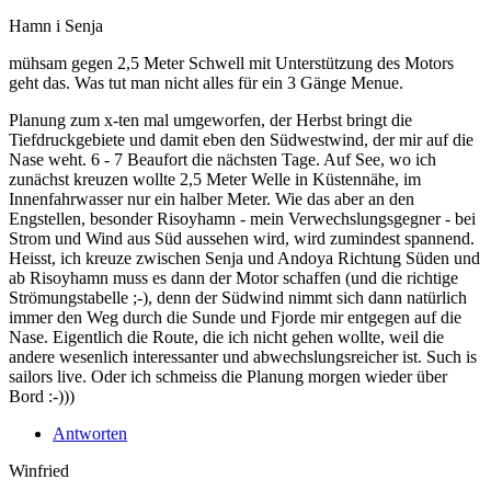
Hamn i Senja
mühsam gegen 2,5 Meter Schwell mit Unterstützung des Motors
geht das. Was tut man nicht alles für ein 3 Gänge Menue.
Planung zum x-ten mal umgeworfen, der Herbst bringt die
Tiefdruckgebiete und damit eben den Südwestwind, der mir auf die
Nase weht. 6 - 7 Beaufort die nächsten Tage. Auf See, wo ich
zunächst kreuzen wollte 2,5 Meter Welle in Küstennähe, im
Innenfahrwasser nur ein halber Meter. Wie das aber an den
Engstellen, besonder Risoyhamn - mein Verwechslungsgegner - bei
Strom und Wind aus Süd aussehen wird, wird zumindest spannend.
Heisst, ich kreuze zwischen Senja und Andoya Richtung Süden und
ab Risoyhamn muss es dann der Motor schaffen (und die richtige
Strömungstabelle ;-), denn der Südwind nimmt sich dann natürlich
immer den Weg durch die Sunde und Fjorde mir entgegen auf die
Nase. Eigentlich die Route, die ich nicht gehen wollte, weil die
andere wesenlich interessanter und abwechslungsreicher ist. Such is
sailors live. Oder ich schmeiss die Planung morgen wieder über
Bord :-)))
Antworten
Winfried