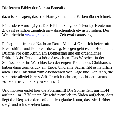
Die letzten Bilder der Aurora Borealis
dazu ist zu sagen, dass die Handykamera die Farben überzeichnet.
Für andere Aurorajäger: Der KP Index lag bei 5 (von9). Heute nur
2, da ist es schon ziemlich unwahrscheinlich etwas zu sehen. Der
Wetterbericht
www.yr.no
hatte die Zeit exakt angezeigt.
Es beginnt die letzte Nacht an Bord. Minus 4 Grad. Ich heize mit
Elektrolüfter und Petroleumheizung. Morgen geht es ins Hotel, eine
Dusche vor dem Abfug am Donnerstag und ein ordentliches
Frühstücksbüffet sind schöne Aussichten. Das Waschen in der
Schüssel oder im Waschbecken der engen Toilette des Clubhauses
haben dann zum Glück ein Ende. Und eine Sauna gibt es natürlich
auch. Die Einladung zum Abendessen von Aage und Kari Ann, die
sich trotz allerlei Stress Zeit für mich nehmen, macht den Luxus
vollkommen. Thank you so much!
Und morgen endet hier die Polarnacht! Die Sonne geht um 11.44
auf und um 12.30 unter. Sie wird ziemlich im Süden aufgehen, dort
liegt die Bergkette der Lofoten. Ich glaube kaum, dass sie darüber
steigt und ich sie sehen kann.