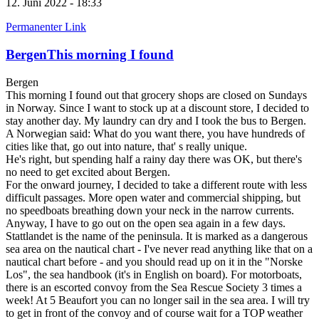
12. Juni 2022 - 18:33
Permanenter Link
BergenThis morning I found
Bergen
This morning I found out that grocery shops are closed on Sundays
in Norway. Since I want to stock up at a discount store, I decided to
stay another day. My laundry can dry and I took the bus to Bergen.
A Norwegian said: What do you want there, you have hundreds of
cities like that, go out into nature, that' s really unique.
He's right, but spending half a rainy day there was OK, but there's
no need to get excited about Bergen.
For the onward journey, I decided to take a different route with less
difficult passages. More open water and commercial shipping, but
no speedboats breathing down your neck in the narrow currents.
Anyway, I have to go out on the open sea again in a few days.
Stattlandet is the name of the peninsula. It is marked as a dangerous
sea area on the nautical chart - I've never read anything like that on a
nautical chart before - and you should read up on it in the "Norske
Los", the sea handbook (it's in English on board). For motorboats,
there is an escorted convoy from the Sea Rescue Society 3 times a
week! At 5 Beaufort you can no longer sail in the sea area. I will try
to get in front of the convoy and of course wait for a TOP weather