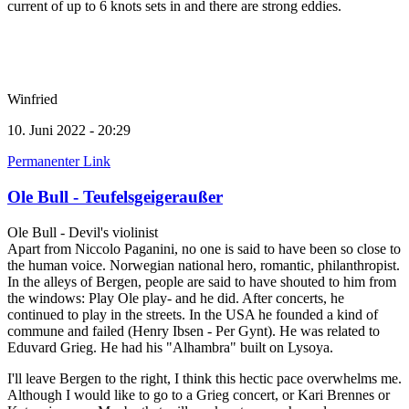
current of up to 6 knots sets in and there are strong eddies.
Winfried
10. Juni 2022 - 20:29
Permanenter Link
Ole Bull - Teufelsgeigeraußer
Ole Bull - Devil's violinist
Apart from Niccolo Paganini, no one is said to have been so close to
the human voice. Norwegian national hero, romantic, philanthropist.
In the alleys of Bergen, people are said to have shouted to him from
the windows: Play Ole play- and he did. After concerts, he
continued to play in the streets. In the USA he founded a kind of
commune and failed (Henry Ibsen - Per Gynt). He was related to
Eduvard Grieg. He had his "Alhambra" built on Lysoya.
I'll leave Bergen to the right, I think this hectic pace overwhelms me.
Although I would like to go to a Grieg concert, or Kari Brennes or