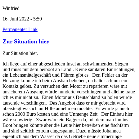
Winfried
16. Juni 2022 - 5:59
Permanenter Link
Zur Situation hier,
Zur Situation hier,
Ich liege auf einer abgeschieden Insel an schwimmenden Stegen
und muss mit dem beiboot an Land . Keine sanitären Einrichtungen,
ein Lebensmittelgeschäft und Fähren gibt es. Den Fehler an der
Heizung konnte ich beim Ausbau beheben, da hatte sich nur ein
Kontakt gelöst. Zu versuchen den Motor zu reparieren wäre mit
unsicherem Ausgang würde hunderte verschlingen und alleine traue
ich es mir nicht zu. Einen Motor aus Deutschland zu holen würde
tausende verschlingen. Das Angebot dass er mir gebracht wird
übersteigt was ich an Hilfe annehmen möchte. Es würde ja auch
schon 2000 Euro kosten und eine Unmenge Zeit. Der Einbau hier
wäre schwierig. Zwar wäre ein Bagger da, mit dem man ihn ins
Boot bringen könnte aber die Leute hier betreiben eine fischfarm
und sind zeitlich extrem eingespannt. Dazu müsste Johannea
eigentlich aus dem Wasser da das Getriebe neue simmerringe