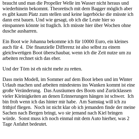
braucht und man die Propeller Welle im Wasser nicht heraus und
wiederhinein bekommt. Theoretisch mit dem Bagger möglich aber
es gibt kaum Platz zum stellen und keine lagerböcke die müsste ich
dann erst bauen. Und wie gesagt, ob ich die Leute hier so
einspannen könnte ist fraglich. Ich müsste hier über Wochen ohne
dusche ausharren.
Ein Boot wie Johanna bekomme ich für 10000 Euro, ein kleines
auch für 4. Die finanzielle Differenz ist also selbst zu einem
gleichwertigen Boot überschaubar, wenn ich die Zeit nutze um zu
arbeiten rechnet sich das eher.
Und der Törn ist eh nicht mehr zu retten.
Dass mein Modell, im Sommer auf dem Boot leben und im Winter
Urlaub machen und arbeiten mindestens ins Wanken kommt ist eine
große Veränderung. Das Ausräumen des Boots und Zurücklassen
vieler Kleinigkeiten an denen Erinnerungen hängen ist schwer. Ich
bin froh wenn ich das hinter mir habe. Am Samstag will ich zu
frithjof fliegen. Noch ist nicht klar ob ich jemanden finde der meine
Sachen nach Bergen bringt, wo sie jemand nach Kiel bringen
würde. Sonst muss ich noch einmal mit dem Auto hierher, was 2
Tage Anfahrt bedeutet.