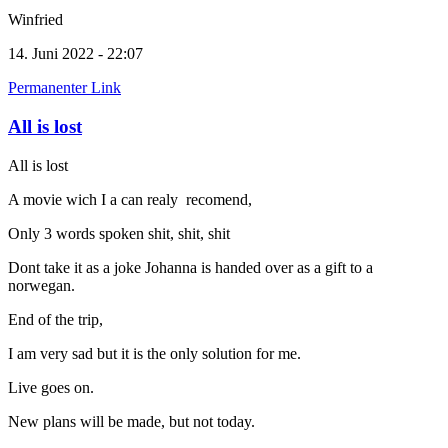
Winfried
14. Juni 2022 - 22:07
Permanenter Link
All is lost
All is lost
A movie wich I a can realy recomend,
Only 3 words spoken shit, shit, shit
Dont take it as a joke Johanna is handed over as a gift to a
norwegan.
End of the trip,
I am very sad but it is the only solution for me.
Live goes on.
New plans will be made, but not today.