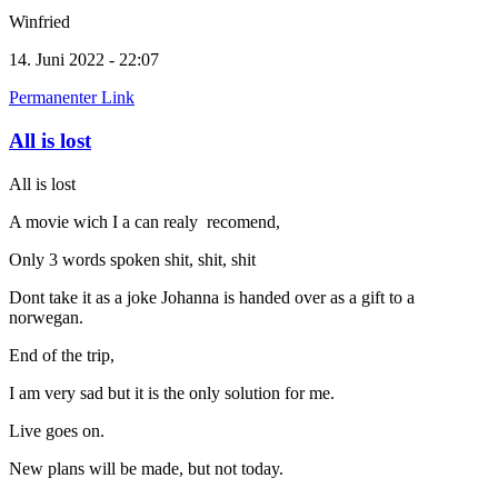
Winfried
14. Juni 2022 - 22:07
Permanenter Link
All is lost
All is lost
A movie wich I a can realy recomend,
Only 3 words spoken shit, shit, shit
Dont take it as a joke Johanna is handed over as a gift to a
norwegan.
End of the trip,
I am very sad but it is the only solution for me.
Live goes on.
New plans will be made, but not today.