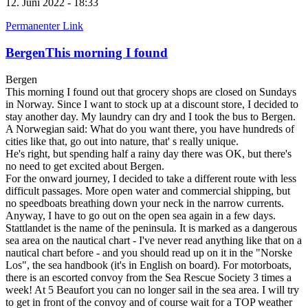
12. Juni 2022 - 18:33
Permanenter Link
BergenThis morning I found
Bergen
This morning I found out that grocery shops are closed on Sundays
in Norway. Since I want to stock up at a discount store, I decided to
stay another day. My laundry can dry and I took the bus to Bergen.
A Norwegian said: What do you want there, you have hundreds of
cities like that, go out into nature, that' s really unique.
He's right, but spending half a rainy day there was OK, but there's
no need to get excited about Bergen.
For the onward journey, I decided to take a different route with less
difficult passages. More open water and commercial shipping, but
no speedboats breathing down your neck in the narrow currents.
Anyway, I have to go out on the open sea again in a few days.
Stattlandet is the name of the peninsula. It is marked as a dangerous
sea area on the nautical chart - I've never read anything like that on a
nautical chart before - and you should read up on it in the "Norske
Los", the sea handbook (it's in English on board). For motorboats,
there is an escorted convoy from the Sea Rescue Society 3 times a
week! At 5 Beaufort you can no longer sail in the sea area. I will try
to get in front of the convoy and of course wait for a TOP weather