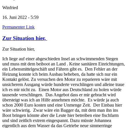
Winfried
16. Juni 2022 - 5:59
Permanenter Link
Zur Situation hier,
Zur Situation hier,
Ich liege auf einer abgeschieden Insel an schwimmenden Stegen
und muss mit dem beiboot an Land . Keine sanitären Einrichtungen,
ein Lebensmittelgeschäft und Fähren gibt es. Den Fehler an der
Heizung konnte ich beim Ausbau beheben, da hatte sich nur ein
Kontakt gelöst. Zu versuchen den Motor zu reparieren wäre mit
unsicherem Ausgang würde hunderte verschlingen und alleine traue
ich es mir nicht zu. Einen Motor aus Deutschland zu holen würde
tausende verschlingen. Das Angebot dass er mir gebracht wird
übersteigt was ich an Hilfe annehmen möchte. Es würde ja auch
schon 2000 Euro kosten und eine Unmenge Zeit. Der Einbau hier
wäre schwierig. Zwar wäre ein Bagger da, mit dem man ihn ins
Boot bringen könnte aber die Leute hier betreiben eine fischfarm
und sind zeitlich extrem eingespannt. Dazu müsste Johannea
eigentlich aus dem Wasser da das Getriebe neue simmerringe