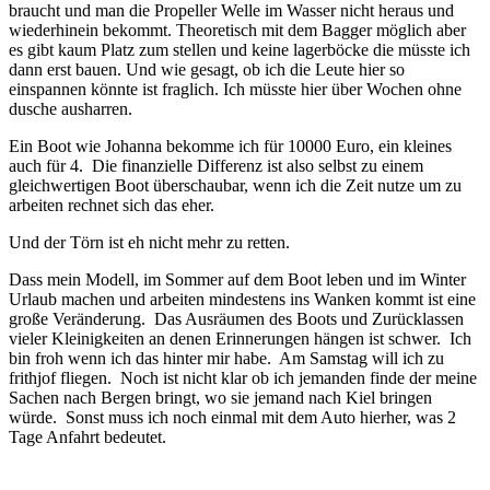
braucht und man die Propeller Welle im Wasser nicht heraus und
wiederhinein bekommt. Theoretisch mit dem Bagger möglich aber
es gibt kaum Platz zum stellen und keine lagerböcke die müsste ich
dann erst bauen. Und wie gesagt, ob ich die Leute hier so
einspannen könnte ist fraglich. Ich müsste hier über Wochen ohne
dusche ausharren.
Ein Boot wie Johanna bekomme ich für 10000 Euro, ein kleines
auch für 4. Die finanzielle Differenz ist also selbst zu einem
gleichwertigen Boot überschaubar, wenn ich die Zeit nutze um zu
arbeiten rechnet sich das eher.
Und der Törn ist eh nicht mehr zu retten.
Dass mein Modell, im Sommer auf dem Boot leben und im Winter
Urlaub machen und arbeiten mindestens ins Wanken kommt ist eine
große Veränderung. Das Ausräumen des Boots und Zurücklassen
vieler Kleinigkeiten an denen Erinnerungen hängen ist schwer. Ich
bin froh wenn ich das hinter mir habe. Am Samstag will ich zu
frithjof fliegen. Noch ist nicht klar ob ich jemanden finde der meine
Sachen nach Bergen bringt, wo sie jemand nach Kiel bringen
würde. Sonst muss ich noch einmal mit dem Auto hierher, was 2
Tage Anfahrt bedeutet.