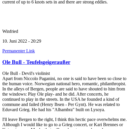
current of up to 6 knots sets in and there are strong eddies.
Winfried
10. Juni 2022 - 20:29
Permanenter Link
Ole Bull - Teufelsgeigeraußer
Ole Bull - Devil's violinist
Apart from Niccolo Paganini, no one is said to have been so close to
the human voice. Norwegian national hero, romantic, philanthropist.
In the alleys of Bergen, people are said to have shouted to him from
the windows: Play Ole play- and he did. After concerts, he
continued to play in the streets. In the USA he founded a kind of
commune and failed (Henry Ibsen - Per Gynt). He was related to
Eduvard Grieg. He had his "Alhambra" built on Lysoya.
I'll leave Bergen to the right, I think this hectic pace overwhelms me.
Although I would like to go to a Grieg concert, or Kari Brennes or