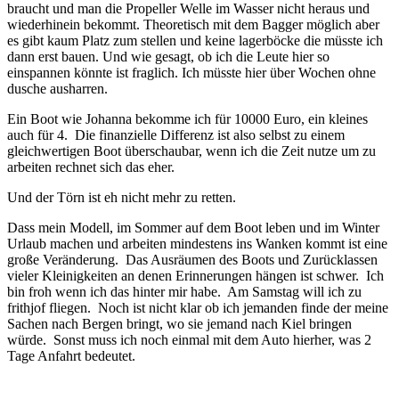
braucht und man die Propeller Welle im Wasser nicht heraus und
wiederhinein bekommt. Theoretisch mit dem Bagger möglich aber
es gibt kaum Platz zum stellen und keine lagerböcke die müsste ich
dann erst bauen. Und wie gesagt, ob ich die Leute hier so
einspannen könnte ist fraglich. Ich müsste hier über Wochen ohne
dusche ausharren.
Ein Boot wie Johanna bekomme ich für 10000 Euro, ein kleines
auch für 4. Die finanzielle Differenz ist also selbst zu einem
gleichwertigen Boot überschaubar, wenn ich die Zeit nutze um zu
arbeiten rechnet sich das eher.
Und der Törn ist eh nicht mehr zu retten.
Dass mein Modell, im Sommer auf dem Boot leben und im Winter
Urlaub machen und arbeiten mindestens ins Wanken kommt ist eine
große Veränderung. Das Ausräumen des Boots und Zurücklassen
vieler Kleinigkeiten an denen Erinnerungen hängen ist schwer. Ich
bin froh wenn ich das hinter mir habe. Am Samstag will ich zu
frithjof fliegen. Noch ist nicht klar ob ich jemanden finde der meine
Sachen nach Bergen bringt, wo sie jemand nach Kiel bringen
würde. Sonst muss ich noch einmal mit dem Auto hierher, was 2
Tage Anfahrt bedeutet.