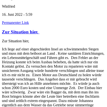
Winfried
16. Juni 2022 - 5:59
Permanenter Link
Zur Situation hier,
Zur Situation hier,
Ich liege auf einer abgeschieden Insel an schwimmenden Stegen
und muss mit dem beiboot an Land . Keine sanitären Einrichtungen,
ein Lebensmittelgeschäft und Fähren gibt es. Den Fehler an der
Heizung konnte ich beim Ausbau beheben, da hatte sich nur ein
Kontakt gelöst. Zu versuchen den Motor zu reparieren wäre mit
unsicherem Ausgang würde hunderte verschlingen und alleine traue
ich es mir nicht zu. Einen Motor aus Deutschland zu holen würde
tausende verschlingen. Das Angebot dass er mir gebracht wird
übersteigt was ich an Hilfe annehmen möchte. Es würde ja auch
schon 2000 Euro kosten und eine Unmenge Zeit. Der Einbau hier
wäre schwierig. Zwar wäre ein Bagger da, mit dem man ihn ins
Boot bringen könnte aber die Leute hier betreiben eine fischfarm
und sind zeitlich extrem eingespannt. Dazu müsste Johannea
eigentlich aus dem Wasser da das Getriebe neue simmerringe