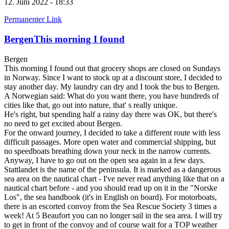
12. Juni 2022 - 18:33
Permanenter Link
BergenThis morning I found
Bergen
This morning I found out that grocery shops are closed on Sundays
in Norway. Since I want to stock up at a discount store, I decided to
stay another day. My laundry can dry and I took the bus to Bergen.
A Norwegian said: What do you want there, you have hundreds of
cities like that, go out into nature, that' s really unique.
He's right, but spending half a rainy day there was OK, but there's
no need to get excited about Bergen.
For the onward journey, I decided to take a different route with less
difficult passages. More open water and commercial shipping, but
no speedboats breathing down your neck in the narrow currents.
Anyway, I have to go out on the open sea again in a few days.
Stattlandet is the name of the peninsula. It is marked as a dangerous
sea area on the nautical chart - I've never read anything like that on a
nautical chart before - and you should read up on it in the "Norske
Los", the sea handbook (it's in English on board). For motorboats,
there is an escorted convoy from the Sea Rescue Society 3 times a
week! At 5 Beaufort you can no longer sail in the sea area. I will try
to get in front of the convoy and of course wait for a TOP weather