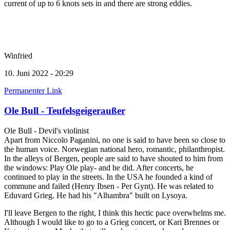
current of up to 6 knots sets in and there are strong eddies.
Winfried
10. Juni 2022 - 20:29
Permanenter Link
Ole Bull - Teufelsgeigeraußer
Ole Bull - Devil's violinist
Apart from Niccolo Paganini, no one is said to have been so close to
the human voice. Norwegian national hero, romantic, philanthropist.
In the alleys of Bergen, people are said to have shouted to him from
the windows: Play Ole play- and he did. After concerts, he
continued to play in the streets. In the USA he founded a kind of
commune and failed (Henry Ibsen - Per Gynt). He was related to
Eduvard Grieg. He had his "Alhambra" built on Lysoya.
I'll leave Bergen to the right, I think this hectic pace overwhelms me.
Although I would like to go to a Grieg concert, or Kari Brennes or