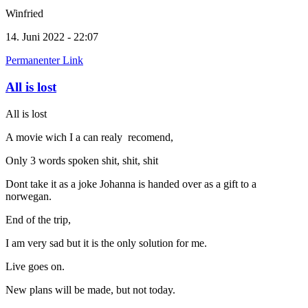
Winfried
14. Juni 2022 - 22:07
Permanenter Link
All is lost
All is lost
A movie wich I a can realy recomend,
Only 3 words spoken shit, shit, shit
Dont take it as a joke Johanna is handed over as a gift to a
norwegan.
End of the trip,
I am very sad but it is the only solution for me.
Live goes on.
New plans will be made, but not today.