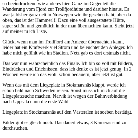
so beeindruckend wie anderes hier. Ganz im Gegenteil die
Wanderung vom Fjord zur Trollfjordhütte und darüber hinaus. Es
war ja bisher ganz nett in Norwegen wie ihr gesehen habt, aber da
oben, das ist der Hammer!!! Dazu eine voll ausgestattete Hütte,
super schön und gemütlich in der man übernachten kann. Steht jetzt
auf meiner tu ich Liste.
Glück, wenn man im Trollfjord am Anleger übernachten kann,
leider hat ein Kraftwerk viel Strom und beleuchtet den Anleger. Ich
habe mich gefühlt wie im Stadion. Netz gab es dort erstmals nicht.
Das war nun wahrscheinlich das Finale. Ich bin so voll mit Bildern,
Eindrücken und Erlebnissen, dass ich denke es ist jetzt genug. In 2
Wochen werde ich das wohl schon bedauern, aber jetzt ist gut.
Wenn das mit dem Liegeplatz in Stokmarsnäs klappt, werde ich
schon bald nach Schweden reisen. Sonst muss ich mich auf die
Liegeplatzsuche machen. Narvik ist wegen der Bahnverbindung
nach Uppsala dann die erste Wahl.
Liegeplatz in Stockmarsnäs auf den Västeralen ist soeben bestätigt.
Bilder gibt es gleich noch. Das dauert etwas, 3 Kameras sind zu
durchsuchen.