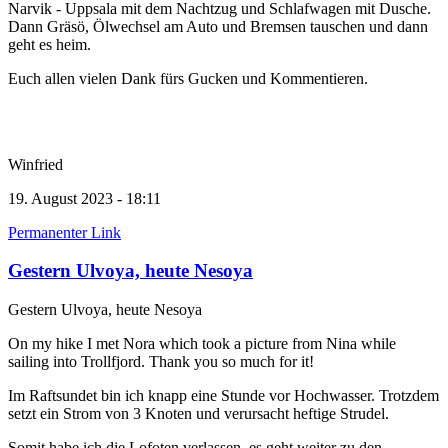
Narvik - Uppsala mit dem Nachtzug und Schlafwagen mit Dusche.
Dann Gräsö, Ölwechsel am Auto und Bremsen tauschen und dann
geht es heim.
Euch allen vielen Dank fürs Gucken und Kommentieren.
Winfried
19. August 2023 - 18:11
Permanenter Link
Gestern Ulvoya, heute Nesoya
Gestern Ulvoya, heute Nesoya
On my hike I met Nora which took a picture from Nina while
sailing into Trollfjord. Thank you so much for it!
Im Raftsundet bin ich knapp eine Stunde vor Hochwasser. Trotzdem
setzt ein Strom von 3 Knoten und verursacht heftige Strudel.
Somit habe ich die Lofoten verlassen, es geht weiter zu den