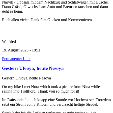
Narvik - Uppsala mit dem Nachtzug und Schlafwagen mit Dusche.
Dann Gräsö, Ölwechsel am Auto und Bremsen tauschen und dann
geht es heim.
Euch allen vielen Dank fürs Gucken und Kommentieren.
Winfried
19. August 2023 - 18:11
Permanenter Link
Gestern Ulvoya, heute Nesoya
Gestern Ulvoya, heute Nesoya
On my hike I met Nora which took a picture from Nina while
sailing into Trollfjord. Thank you so much for it!
Im Raftsundet bin ich knapp eine Stunde vor Hochwasser. Trotzdem
setzt ein Strom von 3 Knoten und verursacht heftige Strudel.
Somit habe ich die Lofoten verlassen, es geht weiter zu den