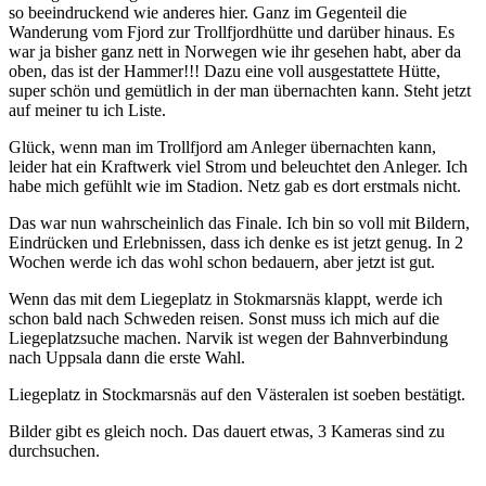
so beeindruckend wie anderes hier. Ganz im Gegenteil die
Wanderung vom Fjord zur Trollfjordhütte und darüber hinaus. Es
war ja bisher ganz nett in Norwegen wie ihr gesehen habt, aber da
oben, das ist der Hammer!!! Dazu eine voll ausgestattete Hütte,
super schön und gemütlich in der man übernachten kann. Steht jetzt
auf meiner tu ich Liste.
Glück, wenn man im Trollfjord am Anleger übernachten kann,
leider hat ein Kraftwerk viel Strom und beleuchtet den Anleger. Ich
habe mich gefühlt wie im Stadion. Netz gab es dort erstmals nicht.
Das war nun wahrscheinlich das Finale. Ich bin so voll mit Bildern,
Eindrücken und Erlebnissen, dass ich denke es ist jetzt genug. In 2
Wochen werde ich das wohl schon bedauern, aber jetzt ist gut.
Wenn das mit dem Liegeplatz in Stokmarsnäs klappt, werde ich
schon bald nach Schweden reisen. Sonst muss ich mich auf die
Liegeplatzsuche machen. Narvik ist wegen der Bahnverbindung
nach Uppsala dann die erste Wahl.
Liegeplatz in Stockmarsnäs auf den Västeralen ist soeben bestätigt.
Bilder gibt es gleich noch. Das dauert etwas, 3 Kameras sind zu
durchsuchen.