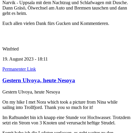
Narvik - Uppsala mit dem Nachtzug und Schlafwagen mit Dusche.
Dann Gräsö, Ölwechsel am Auto und Bremsen tauschen und dann
geht es heim.
Euch allen vielen Dank fürs Gucken und Kommentieren.
Winfried
19. August 2023 - 18:11
Permanenter Link
Gestern Ulvoya, heute Nesoya
Gestern Ulvoya, heute Nesoya
On my hike I met Nora which took a picture from Nina while
sailing into Trollfjord. Thank you so much for it!
Im Raftsundet bin ich knapp eine Stunde vor Hochwasser. Trotzdem
setzt ein Strom von 3 Knoten und verursacht heftige Strudel.
Somit habe ich die Lofoten verlassen, es geht weiter zu den