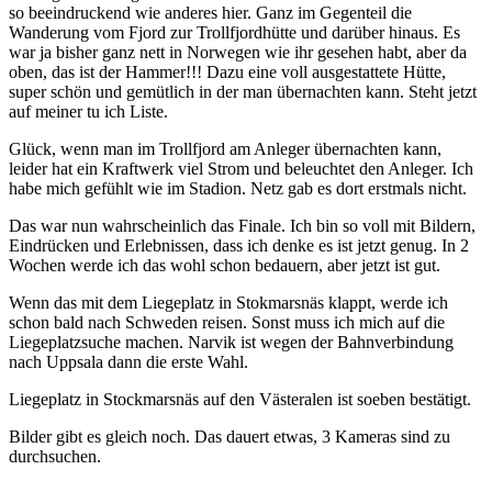
so beeindruckend wie anderes hier. Ganz im Gegenteil die
Wanderung vom Fjord zur Trollfjordhütte und darüber hinaus. Es
war ja bisher ganz nett in Norwegen wie ihr gesehen habt, aber da
oben, das ist der Hammer!!! Dazu eine voll ausgestattete Hütte,
super schön und gemütlich in der man übernachten kann. Steht jetzt
auf meiner tu ich Liste.
Glück, wenn man im Trollfjord am Anleger übernachten kann,
leider hat ein Kraftwerk viel Strom und beleuchtet den Anleger. Ich
habe mich gefühlt wie im Stadion. Netz gab es dort erstmals nicht.
Das war nun wahrscheinlich das Finale. Ich bin so voll mit Bildern,
Eindrücken und Erlebnissen, dass ich denke es ist jetzt genug. In 2
Wochen werde ich das wohl schon bedauern, aber jetzt ist gut.
Wenn das mit dem Liegeplatz in Stokmarsnäs klappt, werde ich
schon bald nach Schweden reisen. Sonst muss ich mich auf die
Liegeplatzsuche machen. Narvik ist wegen der Bahnverbindung
nach Uppsala dann die erste Wahl.
Liegeplatz in Stockmarsnäs auf den Västeralen ist soeben bestätigt.
Bilder gibt es gleich noch. Das dauert etwas, 3 Kameras sind zu
durchsuchen.