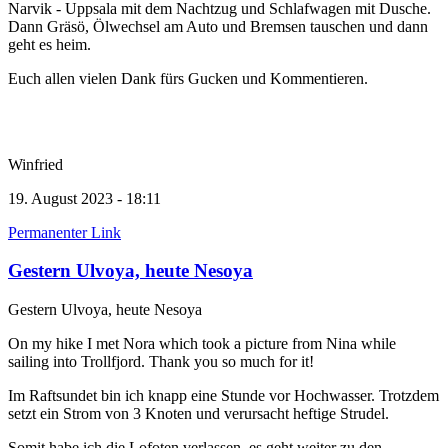
Narvik - Uppsala mit dem Nachtzug und Schlafwagen mit Dusche.
Dann Gräsö, Ölwechsel am Auto und Bremsen tauschen und dann
geht es heim.
Euch allen vielen Dank fürs Gucken und Kommentieren.
Winfried
19. August 2023 - 18:11
Permanenter Link
Gestern Ulvoya, heute Nesoya
Gestern Ulvoya, heute Nesoya
On my hike I met Nora which took a picture from Nina while
sailing into Trollfjord. Thank you so much for it!
Im Raftsundet bin ich knapp eine Stunde vor Hochwasser. Trotzdem
setzt ein Strom von 3 Knoten und verursacht heftige Strudel.
Somit habe ich die Lofoten verlassen, es geht weiter zu den