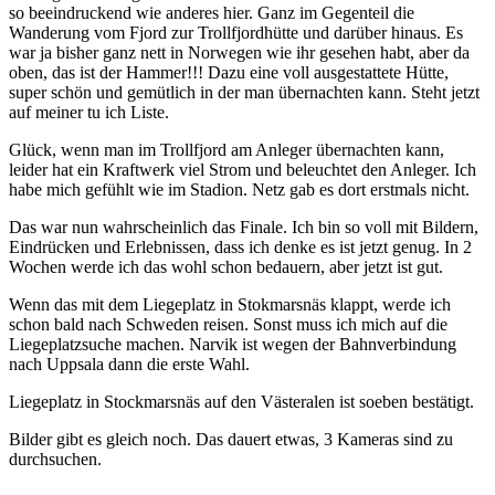
so beeindruckend wie anderes hier. Ganz im Gegenteil die
Wanderung vom Fjord zur Trollfjordhütte und darüber hinaus. Es
war ja bisher ganz nett in Norwegen wie ihr gesehen habt, aber da
oben, das ist der Hammer!!! Dazu eine voll ausgestattete Hütte,
super schön und gemütlich in der man übernachten kann. Steht jetzt
auf meiner tu ich Liste.
Glück, wenn man im Trollfjord am Anleger übernachten kann,
leider hat ein Kraftwerk viel Strom und beleuchtet den Anleger. Ich
habe mich gefühlt wie im Stadion. Netz gab es dort erstmals nicht.
Das war nun wahrscheinlich das Finale. Ich bin so voll mit Bildern,
Eindrücken und Erlebnissen, dass ich denke es ist jetzt genug. In 2
Wochen werde ich das wohl schon bedauern, aber jetzt ist gut.
Wenn das mit dem Liegeplatz in Stokmarsnäs klappt, werde ich
schon bald nach Schweden reisen. Sonst muss ich mich auf die
Liegeplatzsuche machen. Narvik ist wegen der Bahnverbindung
nach Uppsala dann die erste Wahl.
Liegeplatz in Stockmarsnäs auf den Västeralen ist soeben bestätigt.
Bilder gibt es gleich noch. Das dauert etwas, 3 Kameras sind zu
durchsuchen.