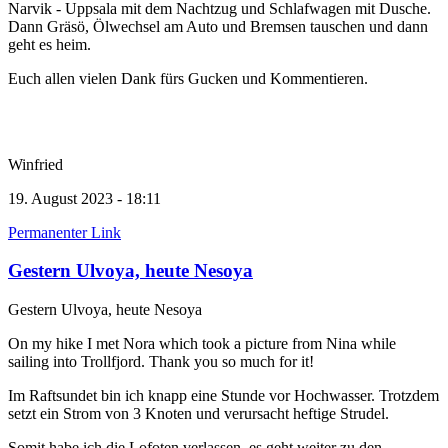
Narvik - Uppsala mit dem Nachtzug und Schlafwagen mit Dusche.
Dann Gräsö, Ölwechsel am Auto und Bremsen tauschen und dann
geht es heim.
Euch allen vielen Dank fürs Gucken und Kommentieren.
Winfried
19. August 2023 - 18:11
Permanenter Link
Gestern Ulvoya, heute Nesoya
Gestern Ulvoya, heute Nesoya
On my hike I met Nora which took a picture from Nina while
sailing into Trollfjord. Thank you so much for it!
Im Raftsundet bin ich knapp eine Stunde vor Hochwasser. Trotzdem
setzt ein Strom von 3 Knoten und verursacht heftige Strudel.
Somit habe ich die Lofoten verlassen, es geht weiter zu den