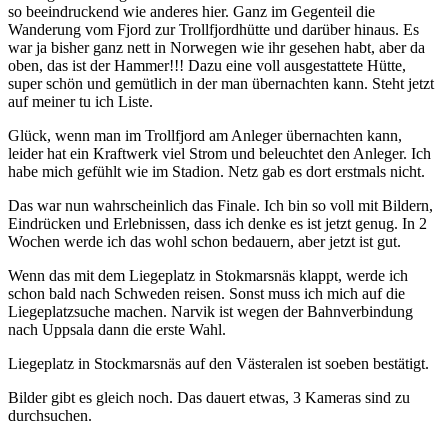
so beeindruckend wie anderes hier. Ganz im Gegenteil die
Wanderung vom Fjord zur Trollfjordhütte und darüber hinaus. Es
war ja bisher ganz nett in Norwegen wie ihr gesehen habt, aber da
oben, das ist der Hammer!!! Dazu eine voll ausgestattete Hütte,
super schön und gemütlich in der man übernachten kann. Steht jetzt
auf meiner tu ich Liste.
Glück, wenn man im Trollfjord am Anleger übernachten kann,
leider hat ein Kraftwerk viel Strom und beleuchtet den Anleger. Ich
habe mich gefühlt wie im Stadion. Netz gab es dort erstmals nicht.
Das war nun wahrscheinlich das Finale. Ich bin so voll mit Bildern,
Eindrücken und Erlebnissen, dass ich denke es ist jetzt genug. In 2
Wochen werde ich das wohl schon bedauern, aber jetzt ist gut.
Wenn das mit dem Liegeplatz in Stokmarsnäs klappt, werde ich
schon bald nach Schweden reisen. Sonst muss ich mich auf die
Liegeplatzsuche machen. Narvik ist wegen der Bahnverbindung
nach Uppsala dann die erste Wahl.
Liegeplatz in Stockmarsnäs auf den Västeralen ist soeben bestätigt.
Bilder gibt es gleich noch. Das dauert etwas, 3 Kameras sind zu
durchsuchen.