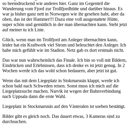
so beeindruckend wie anderes hier. Ganz im Gegenteil die
Wanderung vom Fjord zur Trollfjordhütte und darüber hinaus. Es
war ja bisher ganz nett in Norwegen wie ihr gesehen habt, aber da
oben, das ist der Hammer!!! Dazu eine voll ausgestattete Hütte,
super schön und gemütlich in der man übernachten kann. Steht jetzt
auf meiner tu ich Liste.
Glück, wenn man im Trollfjord am Anleger übernachten kann,
leider hat ein Kraftwerk viel Strom und beleuchtet den Anleger. Ich
habe mich gefühlt wie im Stadion. Netz gab es dort erstmals nicht.
Das war nun wahrscheinlich das Finale. Ich bin so voll mit Bildern,
Eindrücken und Erlebnissen, dass ich denke es ist jetzt genug. In 2
Wochen werde ich das wohl schon bedauern, aber jetzt ist gut.
Wenn das mit dem Liegeplatz in Stokmarsnäs klappt, werde ich
schon bald nach Schweden reisen. Sonst muss ich mich auf die
Liegeplatzsuche machen. Narvik ist wegen der Bahnverbindung
nach Uppsala dann die erste Wahl.
Liegeplatz in Stockmarsnäs auf den Västeralen ist soeben bestätigt.
Bilder gibt es gleich noch. Das dauert etwas, 3 Kameras sind zu
durchsuchen.