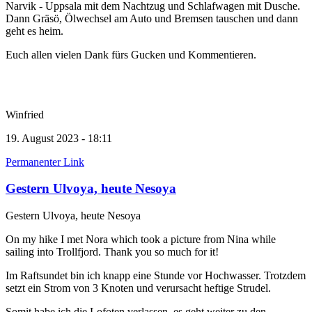
Narvik - Uppsala mit dem Nachtzug und Schlafwagen mit Dusche.
Dann Gräsö, Ölwechsel am Auto und Bremsen tauschen und dann
geht es heim.
Euch allen vielen Dank fürs Gucken und Kommentieren.
Winfried
19. August 2023 - 18:11
Permanenter Link
Gestern Ulvoya, heute Nesoya
Gestern Ulvoya, heute Nesoya
On my hike I met Nora which took a picture from Nina while
sailing into Trollfjord. Thank you so much for it!
Im Raftsundet bin ich knapp eine Stunde vor Hochwasser. Trotzdem
setzt ein Strom von 3 Knoten und verursacht heftige Strudel.
Somit habe ich die Lofoten verlassen, es geht weiter zu den